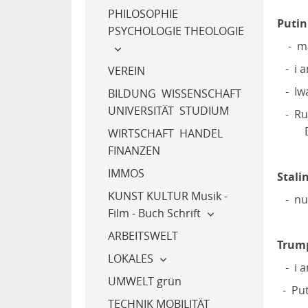
PHILOSOPHIE
Putin
PSYCHOLOGIE THEOLOGIE
- ma
- i a
VEREIN
- Iwa
BILDUNG WISSENSCHAFT
UNIVERSITÄT STUDIUM
- Rus
Der 
WIRTSCHAFT HANDEL
FINANZEN
IMMOS
Stalin
KUNST KULTUR Musik -
- nur
Film - Buch Schrift
ARBEITSWELT
Trum
LOKALES
- i a
UMWELT grün
- Put
TECHNIK MOBILITÄT