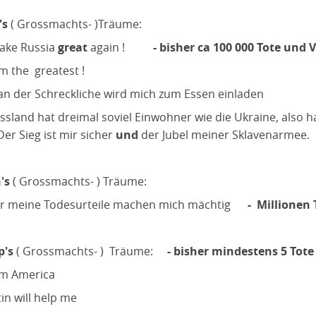
's
( Grossmachts- )Träume:
ke Russia
great
again !
- bisher ca 100 000 Tote und V
m the greatest !
n der Schreckliche wird mich zum Essen einladen
sland hat dreimal soviel Einwohner wie die Ukraine, also ha
Sieg ist mir sicher
und
der Jubel meiner Sklavenarmee.
's
( Grossmachts- ) Träume:
 meine Todesurteile machen mich mächtig
- Millionen 
p's
( Grossmachts- ) Träume:
- bisher mindestens 5 Tote
m America
in will help me